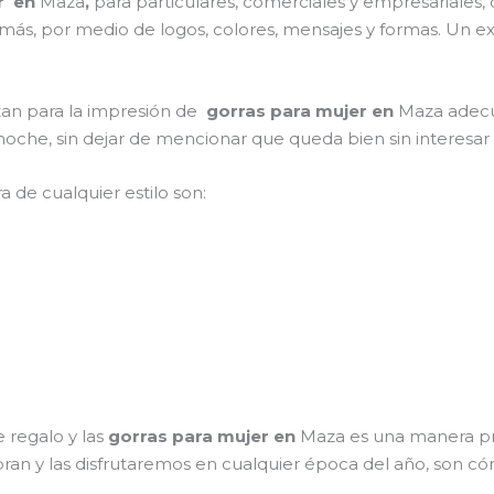
er en
Maza
,
para particulares, comerciales y empresariales, 
 más, por medio de logos, colores, mensajes y formas. Un ex
izan para la impresión de
gorras para mujer en
Maza adecua
a noche, sin dejar de mencionar que queda bien sin interesa
a de cualquier estilo son:
 regalo y las
gorras para mujer en
Maza es una manera pr
bran y las disfrutaremos en cualquier época del año, son có