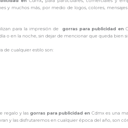
ublicidad en
Cdmx
,
para particulares, comerciales y empr
iones y muchos más, por medio de logos, colores, mensajes
tilizan para la impresión de
gorras para publicidad
en
C
l día o en la noche, sin dejar de mencionar que queda bien s
a de cualquier estilo son:
e regalo y las
gorras para publicidad
en
Cdmx es una man
bran y las disfrutaremos en cualquier época del año, son có