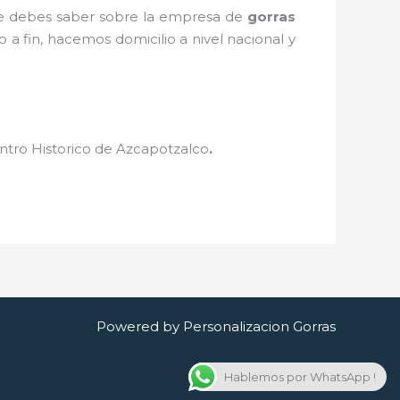
que debes saber sobre la empresa de
gorras
 a fin, hacemos domicilio a nivel nacional y
ntro Historico de Azcapotzalco
.
Powered by Personalizacion Gorras
Hablemos por WhatsApp !