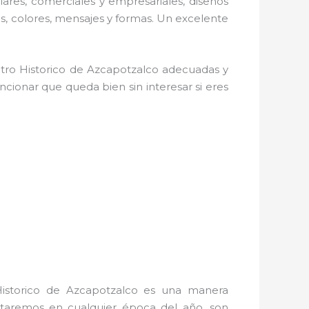
lares, comerciales y empresariales, diseños
os, colores, mensajes y formas. Un excelente
tro Historico de Azcapotzalco adecuadas y
encionar que queda bien sin interesar si eres
istorico de Azcapotzalco es una manera
rutaremos en cualquier época del año, son