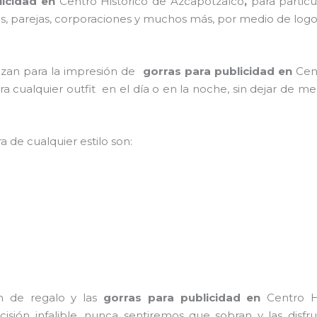
licidad en
Centro Historico de Azcapotzalco
,
para particu
lias, parejas, corporaciones y muchos más, por medio de log
ilizan para la impresión de
gorras para publicidad
en
Cen
para cualquier outfit en el día o en la noche, sin dejar de m
a de cualquier estilo son:
n de regalo y las
gorras para publicidad
en
Centro H
cisión infalible, nunca sentiremos que sobran y las disf