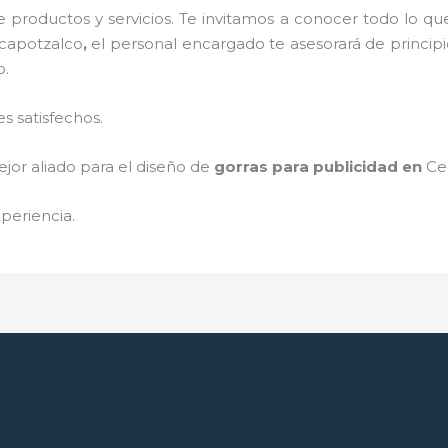
 productos y servicios. Te invitamos a conocer todo lo 
zcapotzalco
,
el personal encargado te asesorará de principio
o.
s satisfechos.
jor aliado para el diseño de
gorras para publicidad
en
Ce
periencia.