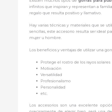
Existen muchos tipos de
gorras para pub
infinitos que inspiran y representan a fami
regalo que resulta positivo y llamativo.
Hay varias técnicas y materiales que se ut
sencillas, este accesorio resulta ser ideal 
mujer u hombre.
Los beneficios y ventajas de utilizar una gorr
Protege el rostro de los rayos solares
Motivación
Versatilidad
Profesionalismo
Personalidad
etc.
Los accesorios son una excelente opció
precisamente de elegir bien, será una de