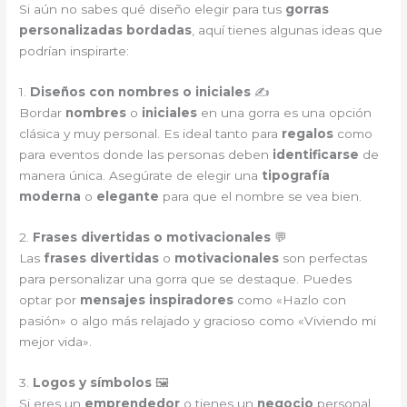
Si aún no sabes qué diseño elegir para tus
gorras
personalizadas bordadas
, aquí tienes algunas ideas que
podrían inspirarte:
1.
Diseños con nombres o iniciales
✍️
Bordar
nombres
o
iniciales
en una gorra es una opción
clásica y muy personal. Es ideal tanto para
regalos
como
para eventos donde las personas deben
identificarse
de
manera única. Asegúrate de elegir una
tipografía
moderna
o
elegante
para que el nombre se vea bien.
2.
Frases divertidas o motivacionales
💬
Las
frases divertidas
o
motivacionales
son perfectas
para personalizar una gorra que se destaque. Puedes
optar por
mensajes inspiradores
como «Hazlo con
pasión» o algo más relajado y gracioso como «Viviendo mi
mejor vida».
3.
Logos y símbolos
🖼️
Si eres un
emprendedor
o tienes un
negocio
personal,