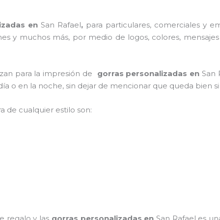
lizadas en
San Rafael
,
para particulares, comerciales y emp
iones y muchos más, por medio de logos, colores, mensajes
lizan para la impresión de
gorras personalizadas en
San 
l día o en la noche, sin dejar de mencionar que queda bien s
a de cualquier estilo son:
e regalo y las
gorras personalizadas en
San Rafael
es una