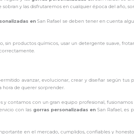
e sobran y las disfrutaremos en cualquier época del año, s
rsonalizadas en
San Rafael
se deben tener en cuenta alg
o, sin productos químicos, usar un detergente suave, frota
s correctamente.
rmitido avanzar, evolucionar, crear y diseñar según tus p
la hora de querer sorprender.
s y contamos con un gran equipo profesional, fusionamos 
ervicio con las
gorras personalizadas
en
San Rafael,
es p
portante en el mercado, cumplidos, confiables y honest