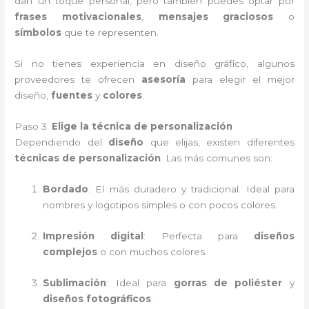
dan un toque personal, pero también puedes optar por
frases motivacionales
,
mensajes graciosos
o
símbolos
que te representen.
Si no tienes experiencia en diseño gráfico, algunos
proveedores te ofrecen
asesoría
para elegir el mejor
diseño,
fuentes
y
colores
.
Paso 3:
Elige la técnica de personalización
Dependiendo del
diseño
que elijas, existen diferentes
técnicas de personalización
. Las más comunes son:
Bordado
: El más duradero y tradicional. Ideal para
nombres y logotipos simples o con pocos colores.
Impresión digital
: Perfecta para
diseños
complejos
o con muchos colores.
Sublimación
: Ideal para
gorras de poliéster
y
diseños fotográficos
.