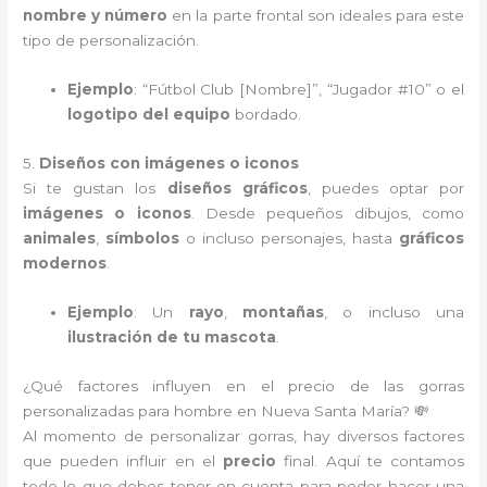
nombre y número
en la parte frontal son ideales para este
tipo de personalización.
Ejemplo
: “Fútbol Club [Nombre]”, “Jugador #10” o el
logotipo del equipo
bordado.
5.
Diseños con imágenes o iconos
Si te gustan los
diseños gráficos
, puedes optar por
imágenes o iconos
. Desde pequeños dibujos, como
animales
,
símbolos
o incluso personajes, hasta
gráficos
modernos
.
Ejemplo
: Un
rayo
,
montañas
, o incluso una
ilustración de tu mascota
.
¿Qué factores influyen en el precio de las gorras
personalizadas para hombre en Nueva Santa María? 💸
Al momento de personalizar gorras, hay diversos factores
que pueden influir en el
precio
final. Aquí te contamos
todo lo que debes tener en cuenta para poder hacer una