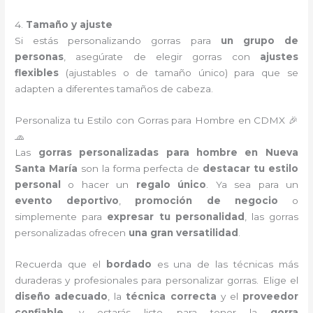
4.
Tamaño y ajuste
Si estás personalizando gorras para
un grupo de
personas
, asegúrate de elegir gorras con
ajustes
flexibles
(ajustables o de tamaño único) para que se
adapten a diferentes tamaños de cabeza.
Personaliza tu Estilo con Gorras para Hombre en CDMX 🎉
🧢
Las
gorras personalizadas para hombre en Nueva
Santa María
son la forma perfecta de
destacar tu estilo
personal
o hacer un
regalo único
. Ya sea para un
evento deportivo
,
promoción de negocio
o
simplemente para
expresar tu personalidad
, las gorras
personalizadas ofrecen
una gran versatilidad
.
Recuerda que el
bordado
es una de las técnicas más
duraderas y profesionales para personalizar gorras. Elige el
diseño adecuado
, la
técnica correcta
y el
proveedor
confiable
, y estarás listo para tener la
gorra