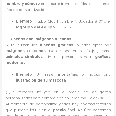
nombre y número
en la parte frontal son ideales para este
tipo de personalización.
Ejemplo
: “Fútbol Club [Nombre]”, “Jugador #10” o el
logotipo del equipo
bordado.
5.
Diseños con imágenes o iconos
Si te gustan los
diseños gráficos
, puedes optar por
imágenes o iconos
. Desde pequeños dibujos, como
animales
,
símbolos
o incluso personajes, hasta
gráficos
modernos
.
Ejemplo
: Un
rayo
,
montañas
, o incluso una
ilustración de tu mascota
.
¿Qué factores influyen en el precio de las gorras
personalizadas para hombre en San Jerónimo Lídice? 💸
Al momento de personalizar gorras, hay diversos factores
que pueden influir en el
precio
final. Aquí te contamos
todo lo que debes tener en cuenta para poder hacer una