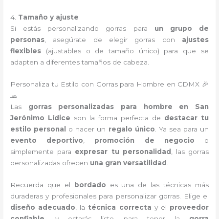
4.
Tamaño y ajuste
Si estás personalizando gorras para
un grupo de
personas
, asegúrate de elegir gorras con
ajustes
flexibles
(ajustables o de tamaño único) para que se
adapten a diferentes tamaños de cabeza.
Personaliza tu Estilo con Gorras para Hombre en CDMX 🎉
🧢
Las
gorras personalizadas para hombre en San
Jerónimo Lídice
son la forma perfecta de
destacar tu
estilo personal
o hacer un
regalo único
. Ya sea para un
evento deportivo
,
promoción de negocio
o
simplemente para
expresar tu personalidad
, las gorras
personalizadas ofrecen
una gran versatilidad
.
Recuerda que el
bordado
es una de las técnicas más
duraderas y profesionales para personalizar gorras. Elige el
diseño adecuado
, la
técnica correcta
y el
proveedor
confiable
, y estarás listo para tener la
gorra