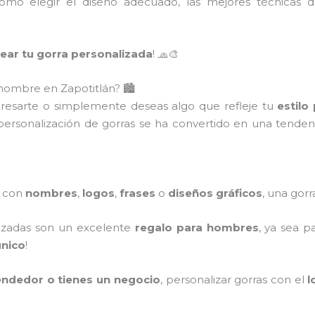
cómo elegir el diseño adecuado, las mejores técnicas 
rear tu gorra personalizada
! 🧢🎨
hombre en Zapotitlán? 🏙️
resarte o simplemente deseas algo que refleje tu
estilo
 personalización de gorras se ha convertido en una tende
a con
nombres
,
logos
,
frases
o
diseños gráficos
, una gor
lizadas son un excelente
regalo para hombres
, ya sea p
único
!
ndedor o tienes un negocio
, personalizar gorras con el
l