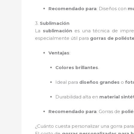
Recomendado para
: Diseños con
mu
3.
Sublimación
La
sublimación
es una técnica de impresi
especialmente útil para
gorras de poliést
Ventajas
:
Colores brillantes
.
Ideal para
diseños grandes
o
fot
Durabilidad alta en
material sinté
Recomendado para
: Gorras de
polié
¿Cuánto cuesta personalizar una gorra pa
El costo de
gorras personalizadas para 