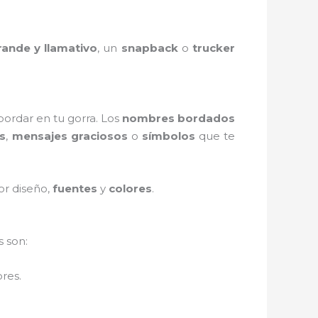
rande y llamativo
, un
snapback
o
trucker
ordar en tu gorra. Los
nombres bordados
s
,
mensajes graciosos
o
símbolos
que te
or diseño,
fuentes
y
colores
.
 son:
res.