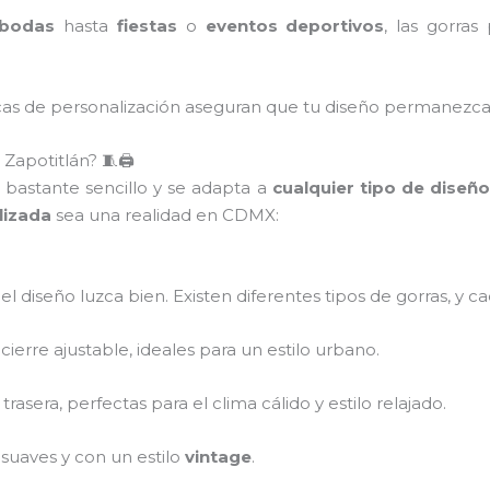
bodas
hasta
fiestas
o
eventos deportivos
, las gorra
nicas de personalización aseguran que tu diseño permanezc
apotitlán? 🧵🖨️
 bastante sencillo y se adapta a
cualquier tipo de diseñ
lizada
sea una realidad en CDMX:
el diseño luzca bien. Existen diferentes tipos de gorras, y ca
 cierre ajustable, ideales para un estilo urbano.
trasera, perfectas para el clima cálido y estilo relajado.
s suaves y con un estilo
vintage
.