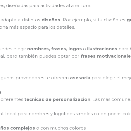
es, diseñadas para actividades al aire libre.
 adapta a distintos
diseños
. Por ejemplo, si tu diseño es
g
ona más espacio para los detalles.
Puedes elegir
nombres, frases, logos
o
ilustraciones
para b
al, pero también puedes optar por
frases motivacionale
, algunos proveedores te ofrecen
asesoría
para elegir el mej
n
n diferentes
técnicas de personalización
. Las más comunes
nal. Ideal para nombres y logotipos simples o con pocos colo
eños complejos
o con muchos colores.