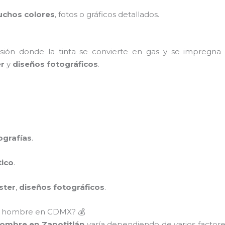
chos colores
, fotos o gráficos detallados.
ón donde la tinta se convierte en gas y se impregna en
er
y
diseños fotográficos
.
ografías
.
tico
.
ster
,
diseños fotográficos
.
ra hombre en CDMX? 💰
hombre en Zapotitlán
varía dependiendo de varios factores