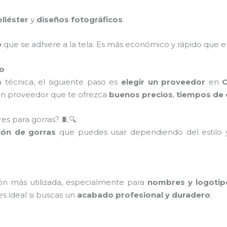
liéster
y
diseños fotográficos
.
e
que se adhiere a la tela. Es más económico y rápido que e
do
 técnica, el siguiente paso es
elegir un proveedor
en
 un proveedor que te ofrezca
buenos precios
,
tiempos de 
es para gorras? 🧵🔍
ión de gorras
que puedes usar dependiendo del estilo y
ión más utilizada, especialmente para
nombres y logotip
es ideal si buscas un
acabado profesional y duradero
.