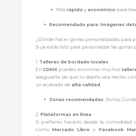
Más
rápido
y
económico
para tir
Recomendado para
:
Imágenes deta
¿Dónde hacer gorras personalizadas para 
Si ya estás listo para personalizar las gorras
1.
Talleres de bordado locales
En
CDMX
puedes encontrar muchos
talle
asegurarte de que tu diseño sea hecho co
un acabado de
alta calidad
.
Zonas recomendadas
: Roma, Condes
2.
Plataformas en línea
Si prefieres hacerlo desde la comodidad 
como
Mercado Libre
o
Facebook Mar