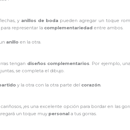
lechas, y
anillos de boda
pueden agregar un toque romá
para representar la
complementariedad
entre ambos.
 un
anillo
en la otra.
orras tengan
diseños complementarios
. Por ejemplo, u
 juntas, se completa el dibujo.
partido
y la otra con la otra parte del
corazón
.
cariñosos, ¡es una excelente opción para bordar en las gorr
 agregará un toque muy
personal
a tus gorras.