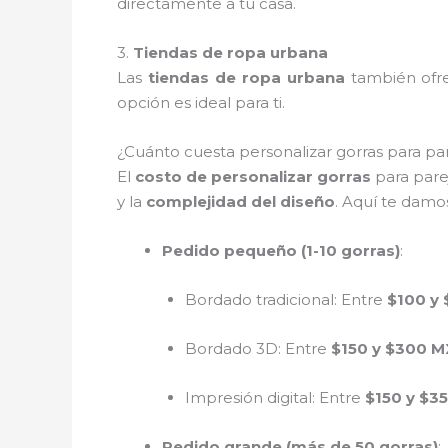
directamente a tu casa.
3.
Tiendas de ropa urbana
Las
tiendas de ropa urbana
también of
opción es ideal para ti.
¿Cuánto cuesta personalizar gorras para p
El
costo de personalizar gorras
para pare
y la
complejidad del diseño
. Aquí te damos
Pedido pequeño (1-10 gorras)
:
Bordado tradicional: Entre
$100 y
Bordado 3D: Entre
$150 y $300 
Impresión digital: Entre
$150 y $3
Pedido grande (más de 50 gorras)
: