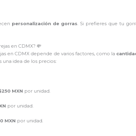
recen
personalización de gorras
. Si prefieres que tu gor
arejas en CDMX? 💸
jas en CDMX depende de varios factores, como la
cantida
 una idea de los precios:
 $250 MXN
por unidad.
MXN
por unidad.
50 MXN
por unidad.