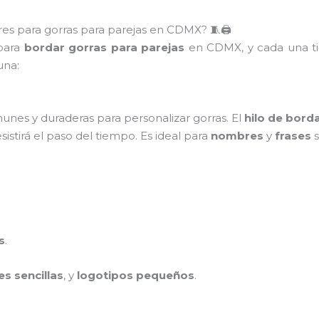
es para gorras para parejas en CDMX? 🧵🖨️
 para
bordar gorras para parejas
en CDMX, y cada una t
una:
unes y duraderas para personalizar gorras. El
hilo de bord
istirá el paso del tiempo. Es ideal para
nombres
y
frases
s
s
.
es sencillas
, y
logotipos pequeños
.