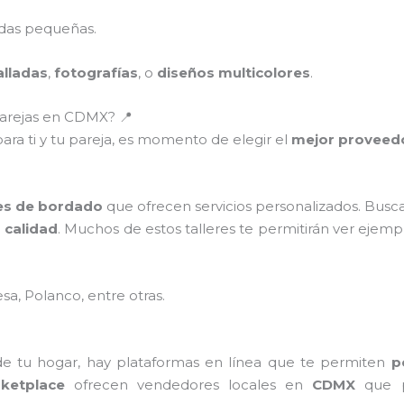
adas pequeñas.
lladas
,
fotografías
, o
diseños multicolores
.
parejas en CDMX? 📍
 para ti y tu pareja, es momento de elegir el
mejor proveed
res de bordado
que ofrecen servicios personalizados. Busc
n
calidad
. Muchos de estos talleres te permitirán ver ejempl
a, Polanco, entre otras.
de tu hogar, hay plataformas en línea que te permiten
p
ketplace
ofrecen vendedores locales en
CDMX
que 