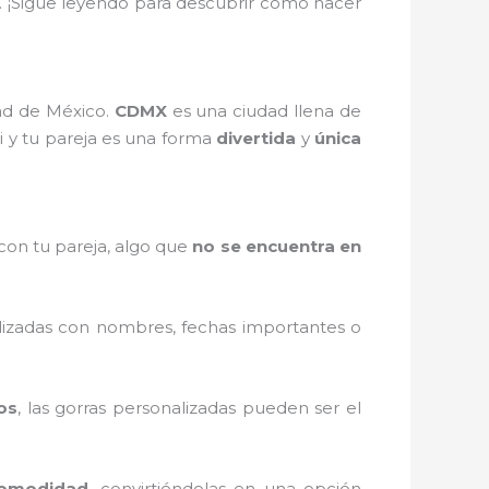
. ¡Sigue leyendo para descubrir cómo hacer
ad de México.
CDMX
es una ciudad llena de
ti y tu pareja es una forma
divertida
y
única
con tu pareja, algo que
no se encuentra en
alizadas con nombres, fechas importantes o
os
, las gorras personalizadas pueden ser el
omodidad
, convirtiéndolas en una opción