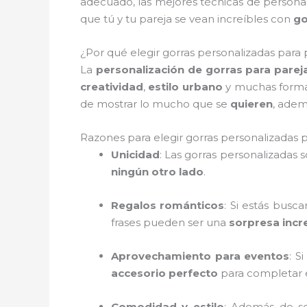
adecuado, las mejores técnicas de personal
que tú y tu pareja se vean increíbles con
go
¿Por qué elegir gorras personalizadas para
La
personalización de gorras para parej
creatividad
,
estilo urbano
y muchas form
de mostrar lo mucho que se
quieren
, adem
Razones para elegir gorras personalizadas 
Unicidad
: Las gorras personalizadas 
ningún otro lado
.
Regalos románticos
: Si estás bus
frases pueden ser una
sorpresa incr
Aprovechamiento para eventos
: S
accesorio perfecto
para completar el
Comodidad y estilo
: Además de s