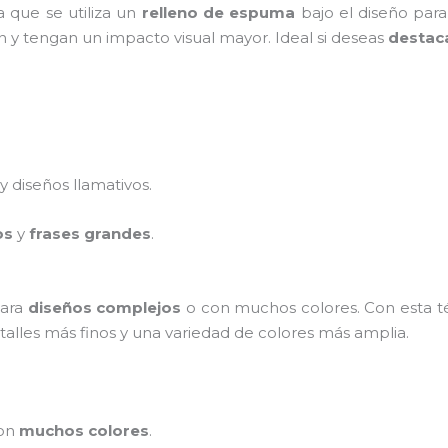
a que se utiliza un
relleno de espuma
bajo el diseño par
n y tengan un impacto visual mayor. Ideal si deseas
destac
y diseños llamativos.
os
y
frases grandes
.
para
diseños complejos
o con muchos colores. Con esta té
talles más finos y una variedad de colores más amplia.
on
muchos colores
.