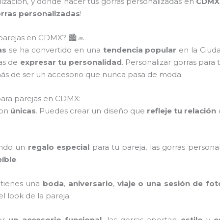
ización, y dónde hacer tus gorras personalizadas en
CDMX
rras personalizadas
!
 parejas en CDMX? 🏙️🧢
as
se ha convertido en una
tendencia popular
en la Ciud
as de
expresar tu personalidad
. Personalizar gorras para 
ás de ser un accesorio que nunca pasa de moda.
para parejas en CDMX:
son
únicas
. Puedes crear un diseño que
refleje tu relación
cando un
regalo especial
para tu pareja, las gorras person
eíble
.
i tienes una
boda
,
aniversario
,
viaje o una sesión de fot
 look de la pareja.
er
un accesorio funcional
, las gorras aportan
estilo
y
c