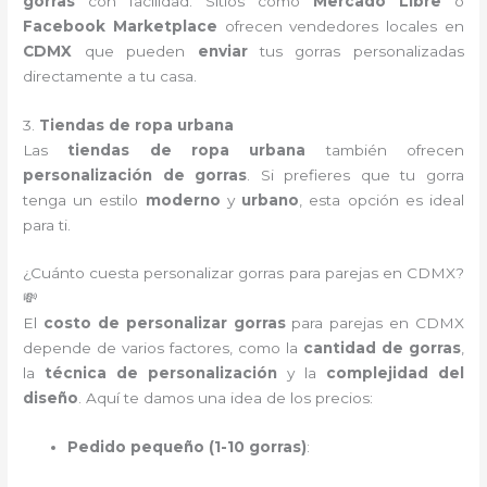
gorras
con facilidad. Sitios como
Mercado Libre
o
Facebook Marketplace
ofrecen vendedores locales en
CDMX
que pueden
enviar
tus gorras personalizadas
directamente a tu casa.
3.
Tiendas de ropa urbana
Las
tiendas de ropa urbana
también ofrecen
personalización de gorras
. Si prefieres que tu gorra
tenga un estilo
moderno
y
urbano
, esta opción es ideal
para ti.
¿Cuánto cuesta personalizar gorras para parejas en CDMX?
💸
El
costo de personalizar gorras
para parejas en CDMX
depende de varios factores, como la
cantidad de gorras
,
la
técnica de personalización
y la
complejidad del
diseño
. Aquí te damos una idea de los precios:
Pedido pequeño (1-10 gorras)
: