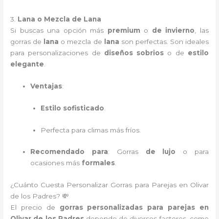
3.
Lana o Mezcla de Lana
Si buscas una opción más
premium
o
de invierno
, las
gorras de
lana
o mezcla de
lana
son perfectas. Son ideales
para personalizaciones de
diseños sobrios
o de
estilo
elegante
.
Ventajas
:
Estilo sofisticado
.
Perfecta para climas más fríos.
Recomendado para
: Gorras
de lujo
o para
ocasiones más
formales
.
¿Cuánto Cuesta Personalizar Gorras para Parejas en Olivar
de los Padres? 💸
El precio de
gorras personalizadas para parejas en
Olivar de los Padres
depende de diversos factores, como