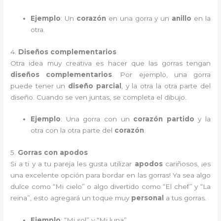
Ejemplo
: Un
corazón
en una gorra y un
anillo
en la
otra.
4.
Diseños complementarios
Otra idea muy creativa es hacer que las gorras tengan
diseños complementarios
. Por ejemplo, una gorra
puede tener un
diseño parcial
, y la otra la otra parte del
diseño. Cuando se ven juntas, se completa el dibujo.
Ejemplo
: Una gorra con un
corazón partido
y la
otra con la otra parte del
corazón
.
5.
Gorras con apodos
Si a ti y a tu pareja les gusta utilizar
apodos
cariñosos, ¡es
una excelente opción para bordar en las gorras! Ya sea algo
dulce como “Mi cielo” o algo divertido como “El chef” y “La
reina”, esto agregará un toque muy
personal
a tus gorras.
Ejemplo
: “Mi sol” y “Mi luna”.