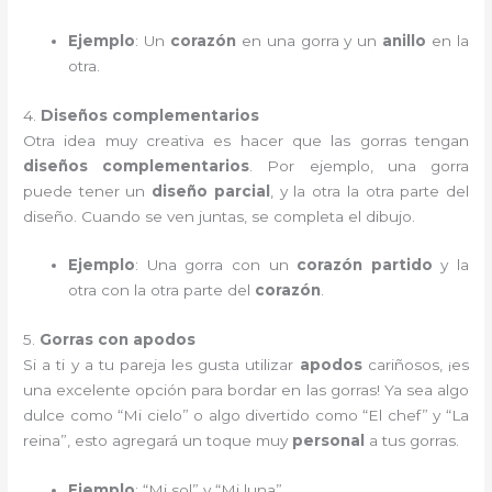
Ejemplo
: Un
corazón
en una gorra y un
anillo
en la
otra.
4.
Diseños complementarios
Otra idea muy creativa es hacer que las gorras tengan
diseños complementarios
. Por ejemplo, una gorra
puede tener un
diseño parcial
, y la otra la otra parte del
diseño. Cuando se ven juntas, se completa el dibujo.
Ejemplo
: Una gorra con un
corazón partido
y la
otra con la otra parte del
corazón
.
5.
Gorras con apodos
Si a ti y a tu pareja les gusta utilizar
apodos
cariñosos, ¡es
una excelente opción para bordar en las gorras! Ya sea algo
dulce como “Mi cielo” o algo divertido como “El chef” y “La
reina”, esto agregará un toque muy
personal
a tus gorras.
Ejemplo
: “Mi sol” y “Mi luna”.