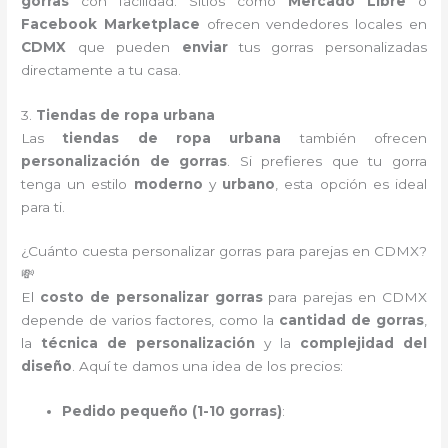
gorras
con facilidad. Sitios como
Mercado Libre
o
Facebook Marketplace
ofrecen vendedores locales en
CDMX
que pueden
enviar
tus gorras personalizadas
directamente a tu casa.
3.
Tiendas de ropa urbana
Las
tiendas de ropa urbana
también ofrecen
personalización de gorras
. Si prefieres que tu gorra
tenga un estilo
moderno
y
urbano
, esta opción es ideal
para ti.
¿Cuánto cuesta personalizar gorras para parejas en CDMX?
💸
El
costo de personalizar gorras
para parejas en CDMX
depende de varios factores, como la
cantidad de gorras
,
la
técnica de personalización
y la
complejidad del
diseño
. Aquí te damos una idea de los precios:
Pedido pequeño (1-10 gorras)
: