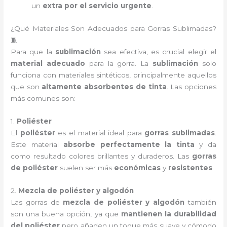
un
extra por el servicio urgente
.
¿Qué Materiales Son Adecuados para Gorras Sublimadas?
🧵
Para que la
sublimación
sea efectiva, es crucial elegir el
material adecuado
para la gorra. La
sublimación
solo
funciona con materiales sintéticos, principalmente aquellos
que son
altamente absorbentes de tinta
. Las opciones
más comunes son:
1.
Poliéster
El
poliéster
es el material ideal para
gorras sublimadas
.
Este material
absorbe perfectamente la tinta
y da
como resultado colores brillantes y duraderos. Las
gorras
de poliéster
suelen ser más
económicas
y
resistentes
.
2.
Mezcla de poliéster y algodón
Las gorras de
mezcla de poliéster y algodón
también
son una buena opción, ya que
mantienen la durabilidad
del poliéster
pero añaden un toque más suave y cómodo