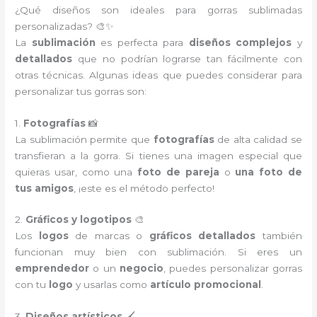
¿Qué diseños son ideales para gorras sublimadas
personalizadas? 🎨✨
La
sublimación
es perfecta para
diseños complejos
y
detallados
que no podrían lograrse tan fácilmente con
otras técnicas. Algunas ideas que puedes considerar para
personalizar tus gorras son:
1.
Fotografías
📸
La sublimación permite que
fotografías
de alta calidad se
transfieran a la gorra. Si tienes una imagen especial que
quieras usar, como una
foto de pareja
o
una foto de
tus amigos
, ¡este es el método perfecto!
2.
Gráficos y logotipos
🎨
Los
logos
de marcas o
gráficos detallados
también
funcionan muy bien con sublimación. Si eres un
emprendedor
o un
negocio
, puedes personalizar gorras
con tu
logo
y usarlas como
artículo promocional
.
3.
Diseños artísticos
🖌️