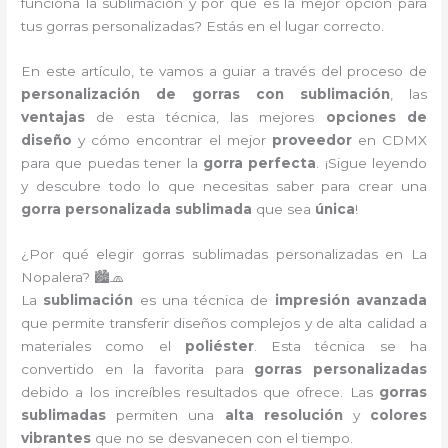
funciona la sublimación y por qué es la mejor opción para
tus gorras personalizadas? Estás en el lugar correcto.
En este artículo, te vamos a guiar a través del proceso de
personalización de gorras con sublimación
, las
ventajas
de esta técnica, las mejores
opciones de
diseño
y cómo encontrar el mejor
proveedor
en CDMX
para que puedas tener la
gorra perfecta
. ¡Sigue leyendo
y descubre todo lo que necesitas saber para crear una
gorra personalizada sublimada
que sea
única
!
¿Por qué elegir gorras sublimadas personalizadas en La
Nopalera? 🏙️🧢
La
sublimación
es una técnica de
impresión avanzada
que permite transferir diseños complejos y de alta calidad a
materiales como el
poliéster
. Esta técnica se ha
convertido en la favorita para
gorras personalizadas
debido a los increíbles resultados que ofrece. Las
gorras
sublimadas
permiten una
alta resolución
y
colores
vibrantes
que no se desvanecen con el tiempo.