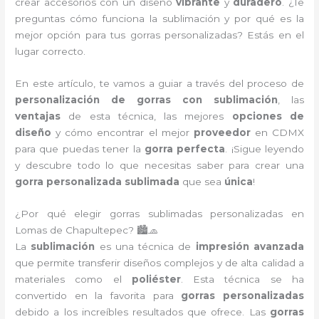
crear accesorios con un diseño
vibrante
y
duradero
. ¿Te
preguntas cómo funciona la sublimación y por qué es la
mejor opción para tus gorras personalizadas? Estás en el
lugar correcto.
En este artículo, te vamos a guiar a través del proceso de
personalización de gorras con sublimación
, las
ventajas
de esta técnica, las mejores
opciones de
diseño
y cómo encontrar el mejor
proveedor
en CDMX
para que puedas tener la
gorra perfecta
. ¡Sigue leyendo
y descubre todo lo que necesitas saber para crear una
gorra personalizada sublimada
que sea
única
!
¿Por qué elegir gorras sublimadas personalizadas en
Lomas de Chapultepec? 🏙️🧢
La
sublimación
es una técnica de
impresión avanzada
que permite transferir diseños complejos y de alta calidad a
materiales como el
poliéster
. Esta técnica se ha
convertido en la favorita para
gorras personalizadas
debido a los increíbles resultados que ofrece. Las
gorras