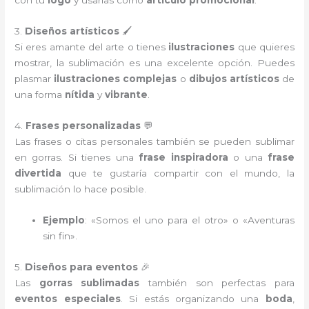
con tu
logo
y usarlas como
artículo promocional
.
3.
Diseños artísticos
🖌️
Si eres amante del arte o tienes
ilustraciones
que quieres
mostrar, la sublimación es una excelente opción. Puedes
plasmar
ilustraciones complejas
o
dibujos artísticos
de
una forma
nítida
y
vibrante
.
4.
Frases personalizadas
💬
Las frases o citas personales también se pueden sublimar
en gorras. Si tienes una
frase inspiradora
o una
frase
divertida
que te gustaría compartir con el mundo, la
sublimación lo hace posible.
Ejemplo
: «Somos el uno para el otro» o «Aventuras
sin fin».
5.
Diseños para eventos
🎉
Las
gorras sublimadas
también son perfectas para
eventos especiales
. Si estás organizando una
boda
,