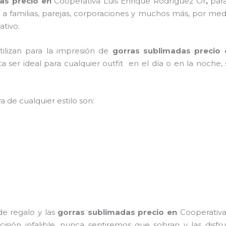
as precio en
Cooperativa Luis Enrique Rodríguez Or
,
par
an a familias, parejas, corporaciones y muchos más, por med
ativo.
tilizan para la impresión de
gorras sublimadas precio
lta ser ideal para cualquier outfit en el día o en la noche
a de cualquier estilo son:
de regalo y las
gorras sublimadas precio
en
Cooperativa
cisión infalible, nunca sentiremos que sobran y las disf