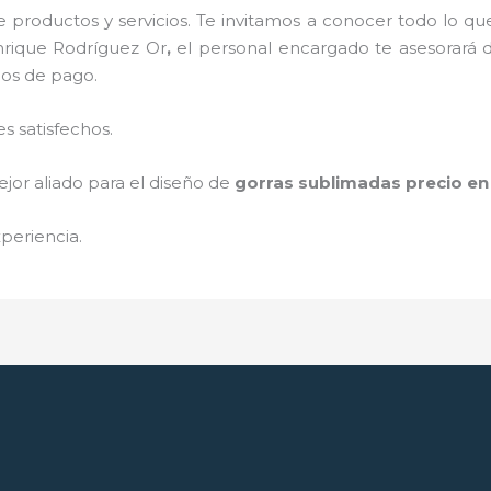
 productos y servicios. Te invitamos a conocer todo lo 
nrique Rodríguez Or
,
el personal encargado te asesorará de
ios de pago.
s satisfechos.
jor aliado para el diseño de
gorras sublimadas precio
e
periencia.