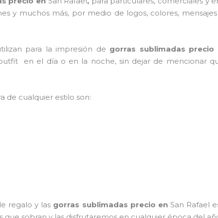
as precio en
San Rafael
,
para particulares, comerciales y em
iones y muchos más, por medio de logos, colores, mensajes
tilizan para la impresión de
gorras sublimadas precio
 outfit en el día o en la noche, sin dejar de mencionar q
a de cualquier estilo son:
e regalo y las
gorras sublimadas precio
en
San Rafael e
os que sobran y las disfrutaremos en cualquier época del añ