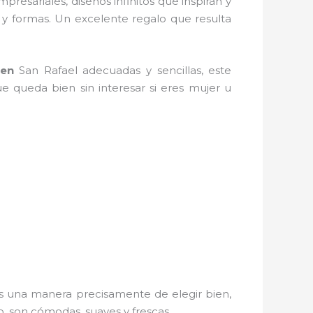
presariales, diseños infinitos que inspiran y
 y formas. Un excelente regalo que resulta
en
San Rafael adecuadas y sencillas, este
ue queda bien sin interesar si eres mujer u
s una manera precisamente de elegir bien,
o, son cómodas, suaves y frescas.