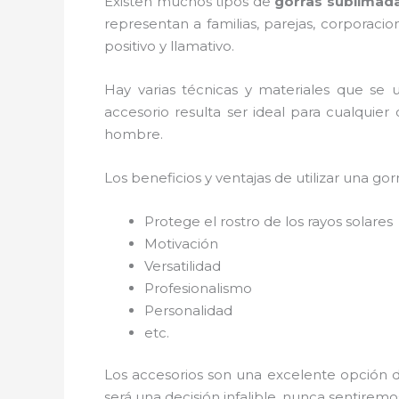
Existen muchos tipos de
gorras sublimad
representan a familias, parejas, corporac
positivo y llamativo.
Hay varias técnicas y materiales que se u
accesorio resulta ser ideal para cualquier
hombre.
Los beneficios y ventajas de utilizar una gorr
Protege el rostro de los rayos solares
Motivación
Versatilidad
Profesionalismo
Personalidad
etc.
Los accesorios son una excelente opción d
será una decisión infalible, nunca sentirem