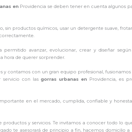
banas en
Providencia
se deben tener en cuenta algunos p
o, sin productos químicos, usar un detergente suave, frota
s correctamente.
permitido avanzar, evolucionar, crear y diseñar según 
 la hora de querer sorprender.
s y contamos con un gran equipo profesional, fusionamos 
r servicio con las
gorras urbanas en
Providencia, es pr
mportante en el mercado, cumplida, confiable y honesta,
 productos y servicios. Te invitamos a conocer todo lo 
gado te asesorará de principio a fin, hacemos domicilio a