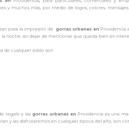
as en
Providencia
,
para particulares, comerciales y empre
iones y muchos más, por medio de logos, colores, mensajes
lizan para la impresión de
gorras urbanas en
Providencia a
en la noche, sin dejar de mencionar que queda bien sin inter
a de cualquier estilo son:
e regalo y las
gorras urbanas en
Providencia es una man
bran y las disfrutaremos en cualquier época del año, son có