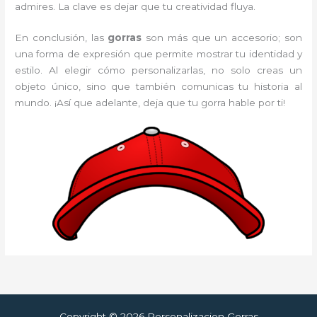
admires. La clave es dejar que tu creatividad fluya.
En conclusión, las
gorras
son más que un accesorio; son
una forma de expresión que permite mostrar tu identidad y
estilo. Al elegir cómo personalizarlas, no solo creas un
objeto único, sino que también comunicas tu historia al
mundo. ¡Así que adelante, deja que tu gorra hable por ti!
Copyright © 2026 Personalizacion Gorras