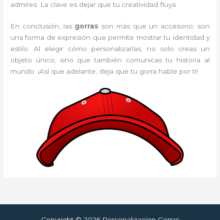
admires. La clave es dejar que tu creatividad fluya.
En conclusión, las
gorras
son más que un accesorio; son
una forma de expresión que permite mostrar tu identidad y
estilo. Al elegir cómo personalizarlas, no solo creas un
objeto único, sino que también comunicas tu historia al
mundo. ¡Así que adelante, deja que tu gorra hable por ti!
Copyright © 2026 Personalizacion Gorras