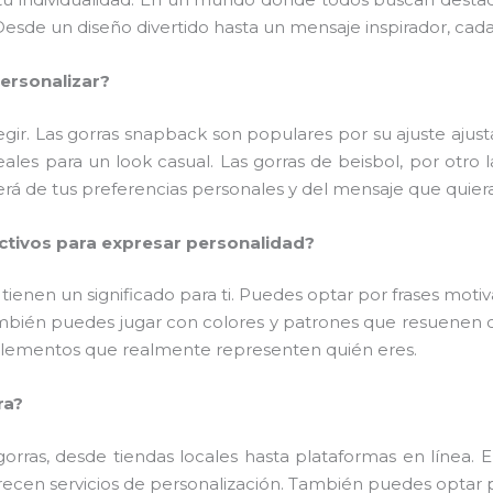
esde un diseño divertido hasta un mensaje inspirador, cada 
ersonalizar?
gir. Las gorras snapback son populares por su ajuste ajust
eales para un look casual. Las gorras de beisbol, por otro
derá de tus preferencias personales y del mensaje que quieras
ctivos para expresar personalidad?
ienen un significado para ti. Puedes optar por frases motiva
bién puedes jugar con colores y patrones que resuenen c
elementos que realmente representen quién eres.
ra?
gorras, desde tiendas locales hasta plataformas en línea
recen servicios de personalización. También puedes optar po