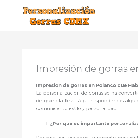
Ir
al
contenido
Impresión de gorras e
Impresion de gorras en Polanco que Hab
La personalización de gorras se ha convert
de quien la lleva. Aquí respondemos algu
comunicar tu estilo y personalidad.
¿Por qué es importante personaliz
Personalizar una gorra te permite mostrar 